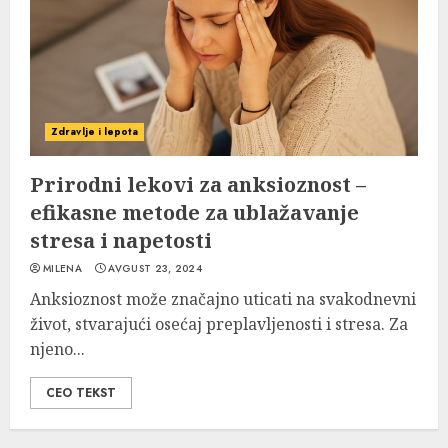
Zdravlje i lepota
Prirodni lekovi za anksioznost –
efikasne metode za ublažavanje
stresa i napetosti
MILENA
AVGUST 23, 2024
Anksioznost može značajno uticati na svakodnevni
život, stvarajući osećaj preplavljenosti i stresa. Za
njeno...
CEO TEKST