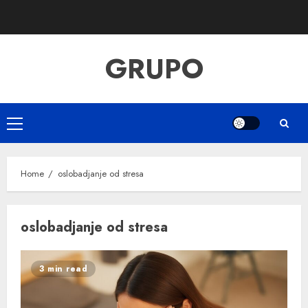
Skip
to
content
GRUPO
Primary
Menu
Home
oslobadjanje od stresa
oslobadjanje od stresa
3 min read