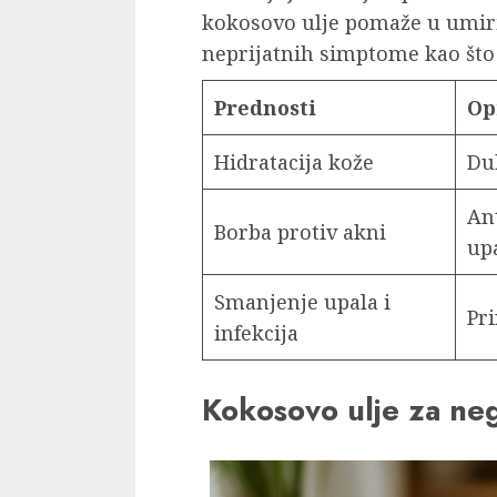
kokosovo ulje pomaže u umiri
neprijatnih simptome kao što s
Prednosti
Op
Hidratacija kože
Du
An
Borba protiv akni
up
Smanjenje upala i
Pr
infekcija
Kokosovo ulje za ne