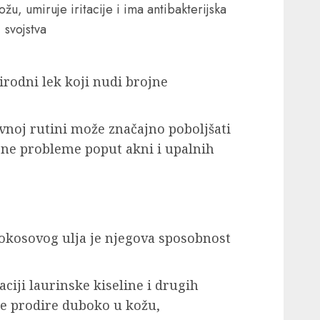
žu, umiruje iritacije i ima antibakterijska
svojstva
irodni lek koji nudi brojne
noj rutini može značajno poboljšati
azne probleme poput akni i upalnih
kokosovog ulja je njegova sposobnost
ciji laurinske kiseline i drugih
je prodire duboko u kožu,