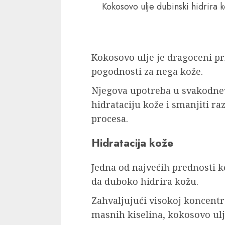
Kokosovo ulje dubinski hidrira ko
Kokosovo ulje je dragoceni pr
pogodnosti za nega kože.
Njegova upotreba u svakodnev
hidrataciju kože i smanjiti r
procesa.
Hidratacija kože
Jedna od najvećih prednosti 
da duboko hidrira kožu.
Zahvaljujući visokoj koncentra
masnih kiselina, kokosovo ul