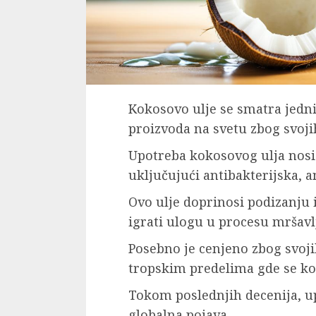
Kokosovo ulje se smatra jedn
proizvoda na svetu zbog svoji
Upotreba kokosovog ulja nosi
uključujući antibakterijska, a
Ovo ulje doprinosi podizanju 
igrati ulogu u procesu mršavl
Posebno je cenjeno zbog svoji
tropskim predelima gde se kor
Tokom poslednjih decenija, u
globalna pojava.