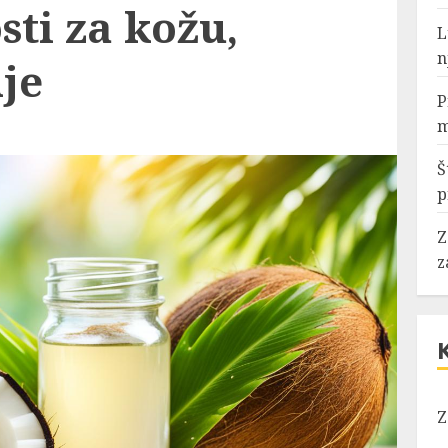
sti za kožu,
L
n
lje
P
m
Š
p
Z
z
Z