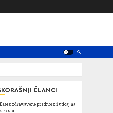
SKORAŠNJI ČLANCI
ilates: zdravstvene prednosti i uticaj na
elo i um