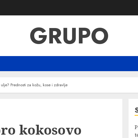
GRUPO
ulje? Prednosti za kožu, kose i zdravlje
bro kokosovo
P
t