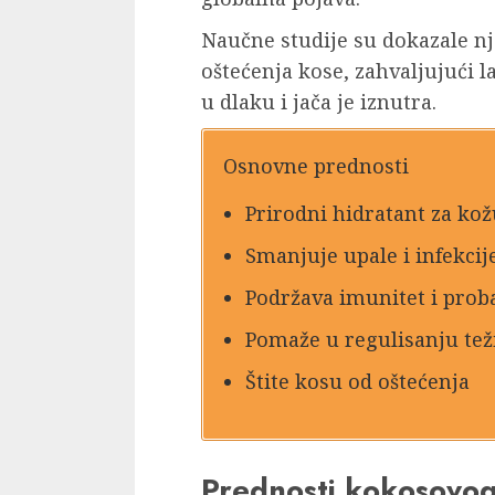
Naučne studije su dokazale n
oštećenja kose, zahvaljujući l
u dlaku i jača je iznutra.
Osnovne prednosti
Prirodni hidratant za kož
Smanjuje upale i infekcij
Podržava imunitet i prob
Pomaže u regulisanju tež
Štite kosu od oštećenja
Prednosti kokosovog