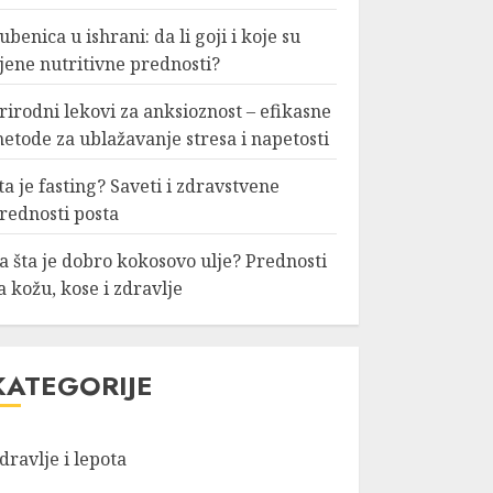
ubenica u ishrani: da li goji i koje su
jene nutritivne prednosti?
rirodni lekovi za anksioznost – efikasne
etode za ublažavanje stresa i napetosti
ta je fasting? Saveti i zdravstvene
rednosti posta
a šta je dobro kokosovo ulje? Prednosti
a kožu, kose i zdravlje
KATEGORIJE
dravlje i lepota