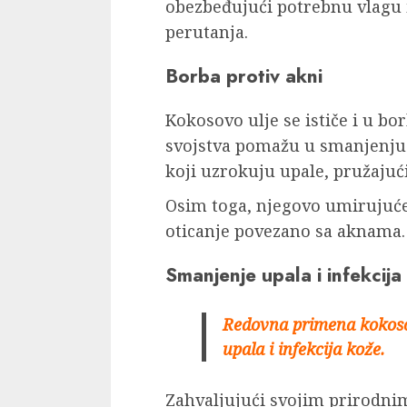
obezbeđujući potrebnu vlagu 
perutanja.
Borba protiv akni
Kokosovo ulje se ističe i u bo
svojstva pomažu u smanjenju 
koji uzrokuju upale, pružajući
Osim toga, njegovo umirujuće
oticanje povezano sa aknama.
Smanjenje upala i infekcija
Redovna primena kokoso
upala i infekcija kože.
Zahvaljujući svojim prirodni