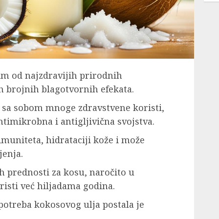
im od najzdravijih prirodnih
h brojnih blagotvornih efekata.
 sa sobom mnoge zdravstvene koristi,
ntimikrobna i antigljivična svojstva.
imuniteta, hidrataciji kože i može
jenja.
h prednosti za kosu, naročito u
isti već hiljadama godina.
potreba kokosovog ulja postala je