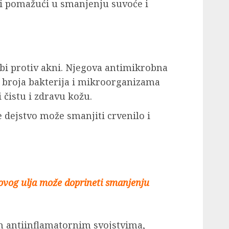
i pomažući u smanjenju suvoće i
rbi protiv akni. Njegova antimikrobna
broja bakterija i mikroorganizama
 čistu i zdravu kožu.
 dejstvo može smanjiti crvenilo i
vog ulja može doprineti smanjenju
m antiinflamatornim svojstvima,