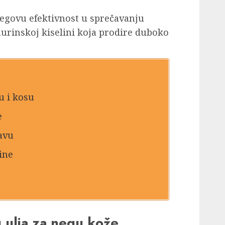
jegovu efektivnost u sprečavanju
aurinskoj kiselini koja prodire duboko
u i kosu
e
avu
ine
 ulja za negu kože