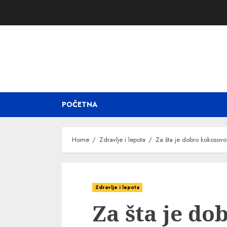
Skip
to
content
POČETNA
Home
Zdravlje i lepota
Za šta je dobro kokosovo 
Zdravlje i lepota
Za šta je do