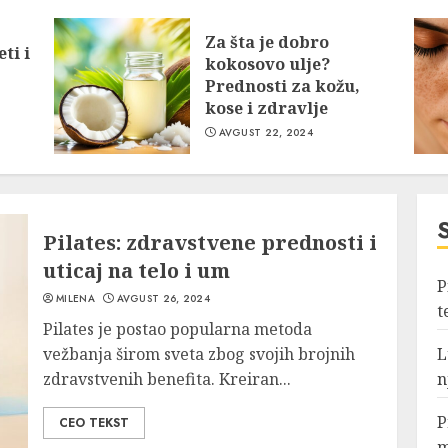
7
Za šta je dobro
ti i
kokosovo ulje?
Prednosti za kožu,
kose i zdravlje
AVGUST 22, 2024
1
Pilates: zdravstvene prednosti i
uticaj na telo i um
P
MILENA
AVGUST 26, 2024
t
Pilates je postao popularna metoda
2
vežbanja širom sveta zbog svojih brojnih
L
zdravstvenih benefita. Kreiran...
n
P
CEO TEKST
m