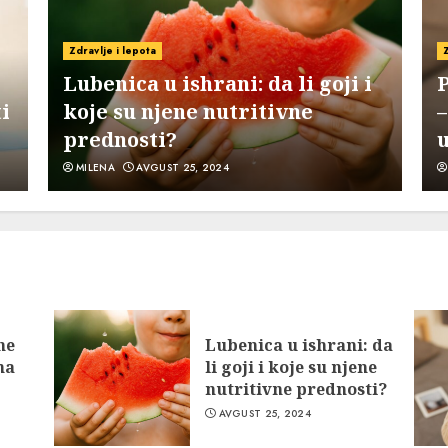
4
Zdravlje i lepota
Lubenica u ishrani: da li goji i
P
i
koje su njene nutritivne
–
prednosti?
u
5
MILENA
AVGUST 25, 2024
6
ne
Lubenica u ishrani: da
na
li goji i koje su njene
nutritivne prednosti?
AVGUST 25, 2024