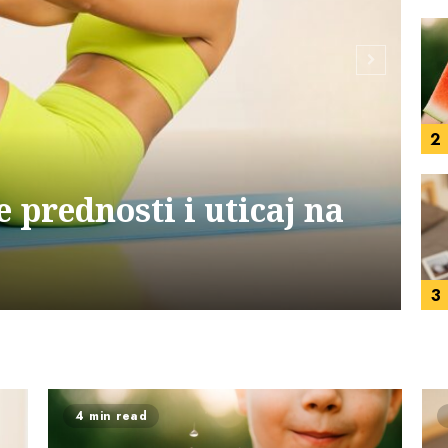
2
Z
e prednosti i uticaj na
3
4 min read