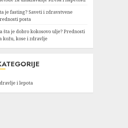
stresa i napetosti
AVGUST 23, 2024
ta je fasting? Saveti i zdravstvene
rednosti posta
a šta je dobro kokosovo ulje? Prednosti
a kožu, kose i zdravlje
KATEGORIJE
dravlje i lepota