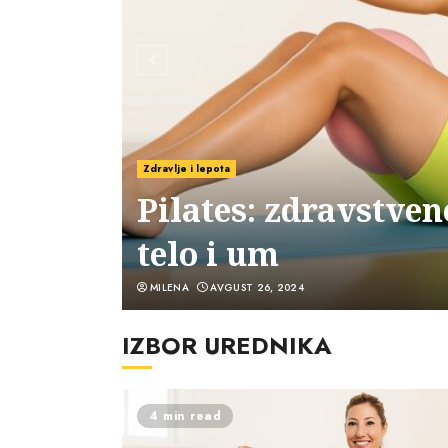
Zdravlje i lepota
sti za
Pilates: zdravstven
telo i um
MILENA
AVGUST 26, 2024
IZBOR UREDNIKA
4 min read