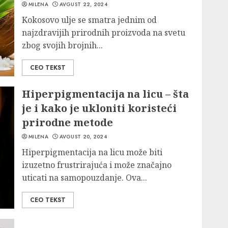
MILENA
AVGUST 22, 2024
Kokosovo ulje se smatra jednim od
najzdravijih prirodnih proizvoda na svetu
zbog svojih brojnih...
CEO TEKST
Hiperpigmentacija na licu – šta
je i kako je ukloniti koristeći
prirodne metode
MILENA
AVGUST 20, 2024
Hiperpigmentacija na licu može biti
izuzetno frustrirajuća i može značajno
uticati na samopouzdanje. Ova...
CEO TEKST