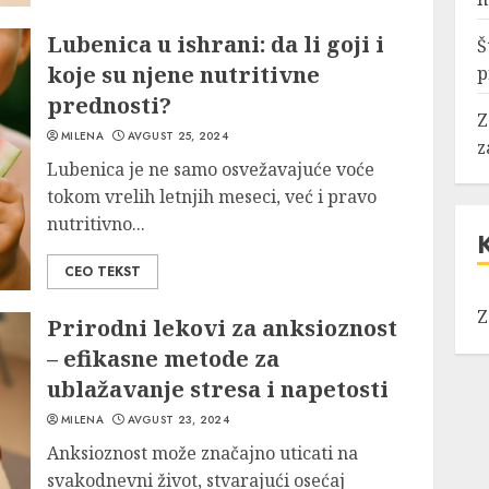
Lubenica u ishrani: da li goji i
Š
3
koje su njene nutritivne
p
prednosti?
Z
MILENA
AVGUST 25, 2024
z
Lubenica je ne samo osvežavajuće voće
tokom vrelih letnjih meseci, već i pravo
nutritivno...
CEO TEKST
Z
Prirodni lekovi za anksioznost
– efikasne metode za
ublažavanje stresa i napetosti
MILENA
AVGUST 23, 2024
Anksioznost može značajno uticati na
svakodnevni život, stvarajući osećaj