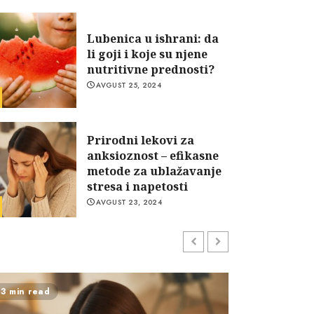
Lubenica u ishrani: da
li goji i koje su njene
nutritivne prednosti?
AVGUST 25, 2024
dravlje i lepota
Lubenica u ishrani: da li goji
Prirodni lekovi za
anksioznost – efikasne
nutritivne prednosti?
metode za ublažavanje
stresa i napetosti
MILENA
AVGUST 25, 2024
AVGUST 23, 2024
Šta je fasting? Saveti i
zdravstvene prednosti
posta
3 min read
4 min read
AVGUST 23, 2024