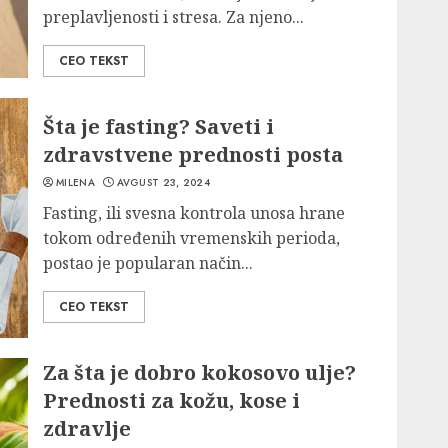
preplavljenosti i stresa. Za njeno...
CEO TEKST
Šta je fasting? Saveti i
zdravstvene prednosti posta
MILENA
AVGUST 23, 2024
Fasting, ili svesna kontrola unosa hrane
tokom određenih vremenskih perioda,
postao je popularan način...
CEO TEKST
Za šta je dobro kokosovo ulje?
Prednosti za kožu, kose i
zdravlje