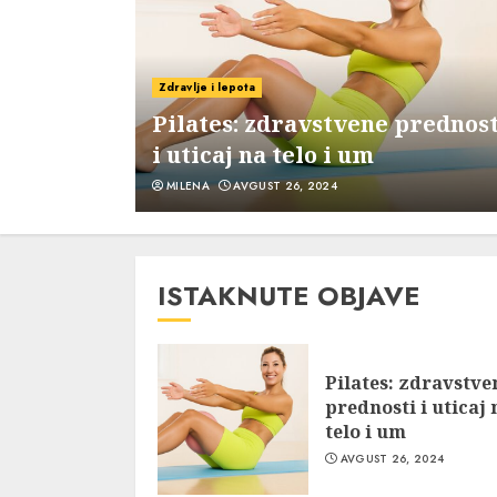
vo ulje?
Zdravlje i lepota
 i
Pilates: zdravstvene prednost
i uticaj na telo i um
MILENA
AVGUST 26, 2024
ISTAKNUTE OBJAVE
Pilates: zdravstve
prednosti i uticaj 
telo i um
AVGUST 26, 2024