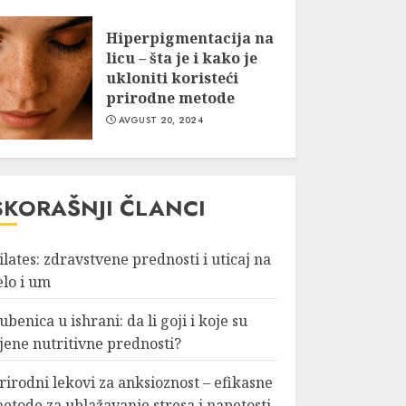
AVGUST 20, 2024
Hiperpigmentacija na
licu – šta je i kako je
ukloniti koristeći
Pilates: zdravstvene
prirodne metode
prednosti i uticaj na
AVGUST 20, 2024
telo i um
AVGUST 26, 2024
SKORAŠNJI ČLANCI
Lubenica u ishrani: da
li goji i koje su njene
ilates: zdravstvene prednosti i uticaj na
nutritivne prednosti?
elo i um
AVGUST 25, 2024
ubenica u ishrani: da li goji i koje su
jene nutritivne prednosti?
Prirodni lekovi za
anksioznost – efikasne
rirodni lekovi za anksioznost – efikasne
metode za ublažavanje
etode za ublažavanje stresa i napetosti