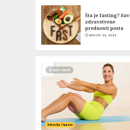
Šta je fasting? Save
zdravstvene
prednosti posta
AVGUST 23, 2024
4 min read
Zdravlje i lepota